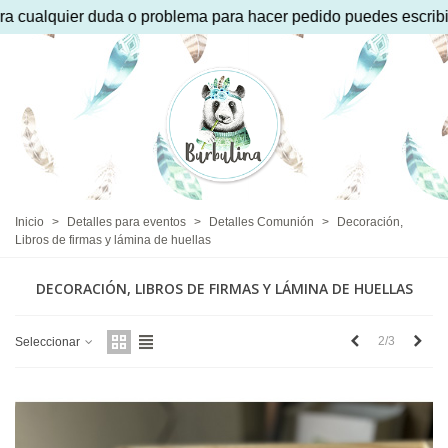
ema para hacer pedido puedes escribir por whatsaap al 650 821
Inicio
>
Detalles para eventos
>
Detalles Comunión
>
Decoración,
Libros de firmas y lámina de huellas
DECORACIÓN, LIBROS DE FIRMAS Y LÁMINA DE HUELLAS
Anterior
Sigu
2/3
Seleccionar