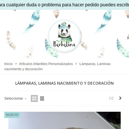
oblema para hacer pedido puedes escribir por whatsaap al 650
Inicio
>
Artículos Infantiles Personalizados
>
Lámparas, Laminas
nacimiento y decoración
LÁMPARAS, LAMINAS NACIMIENTO Y DECORACIÓN
Sigu
1/2
Seleccionar
NUEVO