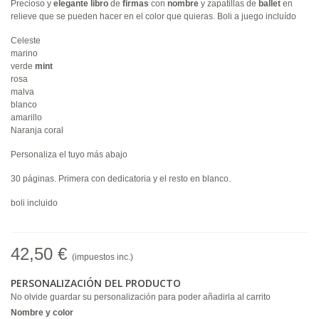
Precioso y
elegante
libro
de
firmas
con
nombre
y zapatillas de
ballet
en
relieve que se pueden hacer en el color que quieras. Boli a juego incluído
Celeste
marino
verde
mint
rosa
malva
blanco
amarillo
Naranja coral
Personaliza el tuyo más abajo
30 páginas. Primera con dedicatoria y el resto en blanco.
boli incluido
42,50 €
(impuestos inc.)
PERSONALIZACIÓN DEL PRODUCTO
No olvide guardar su personalización para poder añadirla al carrito
Nombre y color