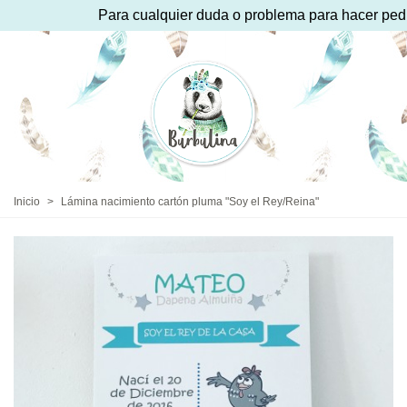
Para cualquier duda o problema para hacer pedid
Inicio
>
Lámina nacimiento cartón pluma "Soy el Rey/Reina"