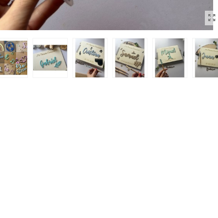
tas Comunión Niña O Niño
das 5 Cm
impuestos inc.)
Con Nombre Y Grabado
impuestos inc.)
tas Personalizadas Comunión
impuestos inc.)
spejo Y Bálsamo Labial Para
..
impuestos inc.)