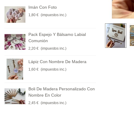
Imán Con Foto
Etique
Ondula
1,80 €
(impuestos inc.)
0,21 €
(
Pack Espejo Y Bálsamo Labial
Lápiz 
Comunión
1,90 €
(
2,20 €
(impuestos inc.)
Lápiz Con Nombre De Madera
Pirule
1,60 €
(impuestos inc.)
0,35 €
(
Boli De Madera Personalizado Con
Pack E
Nombre En Color
Boda (.
2,45 €
(impuestos inc.)
2,20 €
(