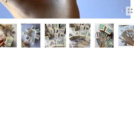
tas Comunión Niña O Niño
das 5 Cm
impuestos inc.)
Con Nombre Y Grabado
impuestos inc.)
tas Personalizadas Comunión
impuestos inc.)
spejo Y Bálsamo Labial Para
..
impuestos inc.)