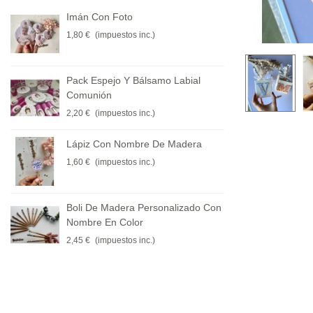
Imán Con Foto
Etique
Ondula
1,80 €
(impuestos inc.)
0,21 €
(
Pack Espejo Y Bálsamo Labial
Lápiz 
Comunión
1,90 €
(
2,20 €
(impuestos inc.)
Lápiz Con Nombre De Madera
Pirule
1,60 €
(impuestos inc.)
0,35 €
(
Boli De Madera Personalizado Con
Pack E
Nombre En Color
Boda (.
2,45 €
(impuestos inc.)
2,20 €
(